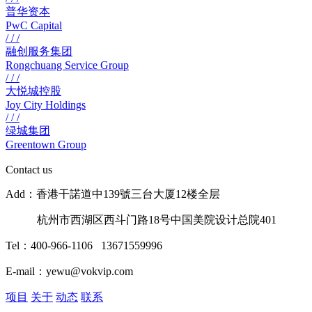
普华资本
PwC Capital
/ / /
融创服务集团
Rongchuang Service Group
/ / /
大悦城控股
Joy City Holdings
/ / /
绿城集团
Greentown Group
Contact us
Add：香港干諾道中139號三台大厦12楼全层
杭州市西湖区西斗门路18号中国美院设计总院401
Tel：400-966-1106 13671559996
E-mail：yewu@vokvip.com
项目
关于
动态
联系